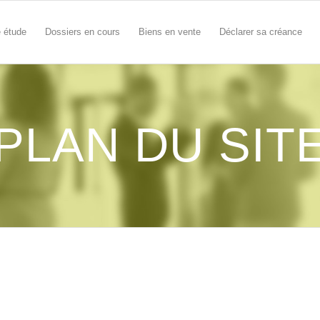
e étude
Dossiers en cours
Biens en vente
Déclarer sa créance
PLAN DU SIT