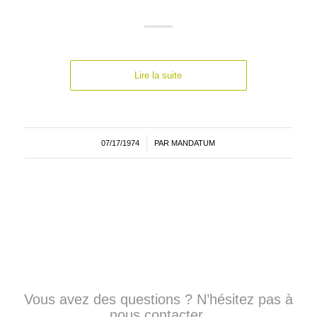
Lire la suite
07/17/1974
/
PAR
MANDATUM
Vous avez des questions ? N’hésitez pas à
nous contacter.